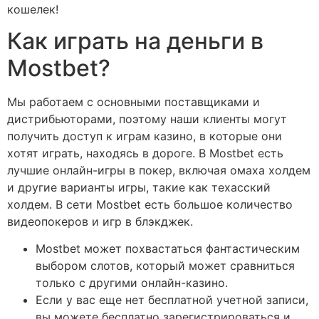
кошелек!
Как играть на деньги в
Mostbet?
Мы работаем с основными поставщиками и
дистрибьюторами, поэтому наши клиенты могут
получить доступ к играм казино, в которые они
хотят играть, находясь в дороге. В Mostbet есть
лучшие онлайн-игры в покер, включая омаха холдем
и другие варианты игры, такие как техасский
холдем. В сети Mostbet есть большое количество
видеопокеров и игр в блэкджек.
Mostbet может похвастаться фантастическим
выбором слотов, который может сравниться
только с другими онлайн-казино.
Если у вас еще нет бесплатной учетной записи,
вы можете бесплатно зарегистрироваться и