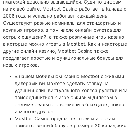
платежей довольно выдающийся. Судя по цифрам
на их веб-сайте, Mostbet Casino работает в Канаде с
2008 года и успешно работает каждый день.
Существуют разные номиналы для стандартных и
крупных игроков, в том числе онлайн-рулетка для
острых ощущений, а также различные игры казино,
в которые можно играть в Mostbet. Как и некоторые
другие онлайн-казино, Mostbet Casino также
предлагает простые и функциональные бонусы для
новых игроков.
В нашем мобильном казино Mostbet с живыми
дилерами вы можете сделать ставку на
удачный спин виртуального колеса рулетки или
присоединиться к игре с живым дилером в
режиме реального времени в блэкджек, покер
и многое другое.
Mostbet Casino предлагает новым игрокам
приветственный бонус в размере 20 канадских