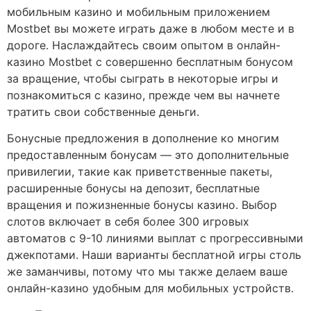
мобильным казино и мобильным приложением
Mostbet вы можете играть даже в любом месте и в
дороге. Наслаждайтесь своим опытом в онлайн-
казино Mostbet с совершенно бесплатным бонусом
за вращение, чтобы сыграть в некоторые игры и
познакомиться с казино, прежде чем вы начнете
тратить свои собственные деньги.
Бонусные предложения в дополнение ко многим
предоставленным бонусам — это дополнительные
привилегии, такие как приветственные пакеты,
расширенные бонусы на депозит, бесплатные
вращения и пожизненные бонусы казино. Выбор
слотов включает в себя более 300 игровых
автоматов с 9-10 линиями выплат с прогрессивными
джекпотами. Наши варианты бесплатной игры столь
же заманчивы, потому что мы также делаем ваше
онлайн-казино удобным для мобильных устройств.