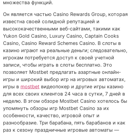
множества функций.
Он является частью Casino Rewards Group, которая
известна своей солидной репутацией и
высококачественными веб-сайтами, такими как
Yukon Gold Casino, Luxury Casino, Captain Cooks
Casino, Casino Reward Schemes Casino. В слоты в
казино играют на реальные деньги; следовательно,
игрокам потребуется доступ к своей учетной
записи, чтобы играть в слоты бесплатно. Это
позволяет Mostbet предлагать азартные онлайн-
игры и широкий выбор игр на игровых автоматах,
игры в
mostbet
видеопокер и другие игры казино
для всех своих клиентов 24 часа в сутки, 7 дней в
неделю. В этом обзоре Mostbet Casino хотелось бы
упомянуть обзоры игр Mostbet Casino за их
особенности, качество, игровой опыт и
разнообразие. Три барабана, пять барабанов и как
раз к сезону праздничные игровые автоматы —