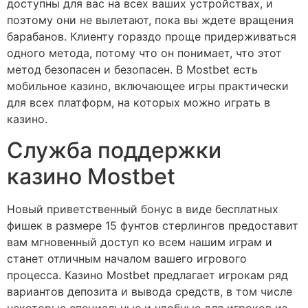
доступны для вас на всех ваших устройствах, и
поэтому они не вылетают, пока вы ждете вращения
барабанов. Клиенту гораздо проще придерживаться
одного метода, потому что он понимает, что этот
метод безопасен и безопасен. В Mostbet есть
мобильное казино, включающее игры практически
для всех платформ, на которых можно играть в
казино.
Служба поддержки
казино Mostbet
Новый приветственный бонус в виде бесплатных
фишек в размере 15 фунтов стерлингов предоставит
вам мгновенный доступ ко всем нашим играм и
станет отличным началом вашего игрового
процесса. Казино Mostbet предлагает игрокам ряд
вариантов депозита и вывода средств, в том числе
некоторые специальные и удобные для игроков из