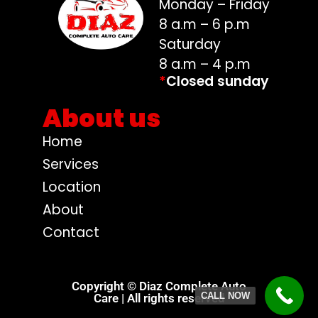
Monday – Friday
8 a.m – 6 p.m
Saturday
8 a.m – 4 p.m
*
Closed sunday
About us
Home
Services
Location
About
Contact
Copyright © Diaz Complete Auto
CALL NOW
Care | All rights reserved