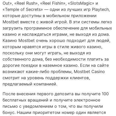
Out», «Reel Rush», «Reel Fishin», «SlotsMagic» и
«Temple of Secrets» — одни из лучших игр Playtech,
которые доступны в мобильном приложении
Mostbet вместе с живой игрой. В эти системы легко
загрузить программное обеспечение для мобильных
казино и наслаждаться играми, не выходя из дома.
Казино Mostbet очень хорошо подходит для людей,
которым нравятся игры в стиле живого казино,
поскольку они могут играть, не выходя из
собственного дома, без необходимости платить за
дорогие поездки в наземное казино. Если на сайте
возникают какие-либо проблемы, Mostbet Casino
смотрит на уровень поддержки клиентов,
предлагаемый компанией.
После внесения первого депозита вы получите 100
бесплатных вращений и получите электронное
письмо с уведомлением о том, что вы получили
бонус. Нашим приоритетом номер один является