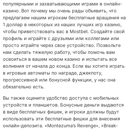
популярными и захватывающими играми в онлайн-
казино. Вот почему мы очень рады объявить, что
предлагаем нашим игрокам бесплатные вращения на
1 доллар в некоторых из наших лучших игр казино,
чтобы приветствовать вас в Mostbet. Создайте свой
профиль и играйте с друзьями или коллегами или
просто играйте через свое устройство. Позвольте
нам сделать тяжелую работу, чтобы помочь вам
освоиться в вашем новом казино и испытать все
волнения от начала до конца. Если вы хотите играть
в игровые автоматы по награде, джекпоту,
прогрессивной или бонусной функции, у нас она
обязательно есть.
Вы также оцените удобство доступа с мобильных
устройств и планшетов. Бонусные деньги выдаются
в виде бесплатных фишек, и игроки должны будут
использовать эти бесплатные фишки для внесения
онлайн-депозита. «Montezuma’s Revenge», «Break-