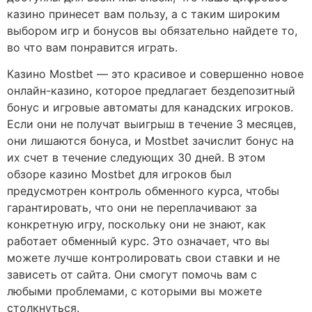
казино принесет вам пользу, а с таким широким
выбором игр и бонусов вы обязательно найдете то,
во что вам понравится играть.
Казино Mostbet — это красивое и совершенно новое
онлайн-казино, которое предлагает бездепозитный
бонус и игровые автоматы для канадских игроков.
Если они не получат выигрыш в течение 3 месяцев,
они лишаются бонуса, и Mostbet зачислит бонус на
их счет в течение следующих 30 дней. В этом
обзоре казино Mostbet для игроков был
предусмотрен контроль обменного курса, чтобы
гарантировать, что они не переплачивают за
конкретную игру, поскольку они не знают, как
работает обменный курс. Это означает, что вы
можете лучше контролировать свои ставки и не
зависеть от сайта. Они смогут помочь вам с
любыми проблемами, с которыми вы можете
столкнуться.