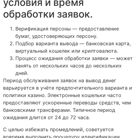
условия и время
обработки заявок.
Верификация персоны — предоставление
бумаг, удостоверяющих персону.
Подбор варианта вывода — банковская карта,
виртуальный кошелек или криптовалюта.
Процесс ожидания обработки заявки — может
занять от нескольких часов до нескольких
дней.
Период обслуживания заявок на вывод денег
варьируется в учёте предпочтительного варианта и
политики казино. Электронные кошельки часто
предоставляют ускоренные переводы средств, чем
банковскими трансферами. Типичное период
ожидания длится от 24 до 72 часа.
С целью избежать промедлений, советуется
вовремя выполнить процедуру идентификации