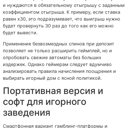
и нуждаются в обязательному отыгрышу с заданным
коэффициентом отыгрыша. К примеру, если ставка
равен x30, это подразумевает, что выигрыш нужно
будет провернуть 30 раз до того как его можно
будет вывести.
Применение безвозмездных спинов при депозит
позволяет не только расширить геймплей, но и
опробовать свежие автоматы без больших
издержек. Однако геймерам следует вдумчиво
анализировать правила начисления поощрения и
выбирать игорный дом с ясной политикой.
Портативная версия и
софт для игорного
заведения
Смартфонная вариант гэмблинг-платформы и