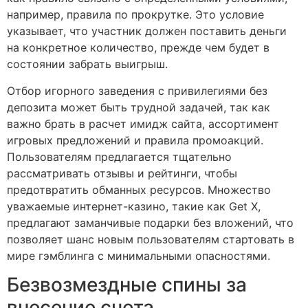
например, правила по прокрутке. Это условие
указывает, что участник должен поставить деньги
на конкретное количество, прежде чем будет в
состоянии забрать выигрыш.
Отбор игорного заведения с привилегиями без
депозита может быть трудной задачей, так как
важно брать в расчет имидж сайта, ассортимент
игровых предложений и правила промоакций.
Пользователям предлагается тщательно
рассматривать отзывы и рейтинги, чтобы
предотвратить обманных ресурсов. Множество
уважаемые интернет-казино, такие как Get X,
предлагают заманчивые подарки без вложений, что
позволяет шанс новым пользователям стартовать в
мире гэмблинга с минимальными опасностями.
Безвозмездные спины за
внесение счета