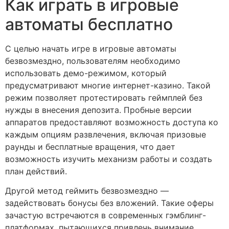
Как играть в игровые
автоматы бесплатно
С целью начать игре в игровые автоматы
безвозмездно, пользователям необходимо
использовать демо-режимом, который
предусматривают многие интернет-казино. Такой
режим позволяет протестировать геймплей без
нужды в внесения депозита. Пробные версии
аппаратов предоставляют возможность доступа ко
каждым опциям развлечения, включая призовые
раунды и бесплатные вращения, что дает
возможность изучить механизм работы и создать
план действий.
Другой метод геймить безвозмездно —
задействовать бонусы без вложений. Такие оферы
зачастую встречаются в современных гэмблинг-
платформах, пытающихся привлечь внимание