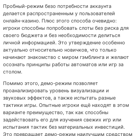
Пробный-режим безо потребности аккаунта
делается распространенным у пользователей
онлайн-казино. Плюс этого способа очевидно:
игроки способны попробовать слоты без риска для
своего бюджета и без необходимости делиться
личной информацией. Это утверждение особенно
актуально относительно новичков, что только
начинают знакомство с миром гэмблинга и желают
осознать принципы работы автоматов или игр за
столом.
Помимо этого, демо-режим позволяет
проанализировать уровень визуализации и
звуковых эффектов, а также испытать разные
тактики игры. Опытные игроки ещё находят в этом
варианте преимущество, так как способны
задействовать его для изучения свежих игр или
испытания тактик без материальных инвестиций.
Это превращает демо-режим наилучшим средством