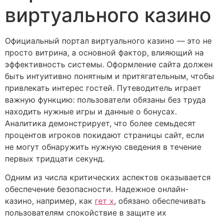
виртуального казино
Официальный портал виртуального казино — это не
просто витрина, а основной фактор, влияющий на
эффективность системы. Оформление сайта должен
быть интуитивно понятным и притягательным, чтобы
привлекать интерес гостей. Путеводитель играет
важную функцию: пользователи обязаны без труда
находить нужные игры и данные о бонусах.
Аналитика демонстрирует, что более семьдесят
процентов игроков покидают страницы сайт, если
не могут обнаружить нужную сведения в течение
первых тридцати секунд.
Одним из числа критических аспектов оказывается
обеспечение безопасности. Надежное онлайн-
казино, например, как
гет х
, обязано обеспечивать
пользователям спокойствие в защите их