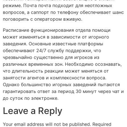
режиме. Почта почта подходит для неотложных
вопросов, а саппорт по телефону обеспечивает шанс
поговорить с оператором вживую.
Расписание функционирования отдела помощи
может изменяться в зависимости от игорного
заведения. Основные известные платформы
обеспечивают 24/7 службу поддержки, что
чрезвычайно существенно для игроков из
различных временных зон. Необходимо осознавать,
что длительность реакции может меняться от
занятости агентов и комплексности вопроса.
Однако большинство игорных заведений пытаются
гарантировать ответ за период 30 минут через чат и
до суток по электронке.
Leave a Reply
Your email address will not be published.
Required