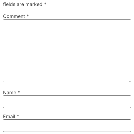
fields are marked
*
Comment
*
Name
*
Email
*