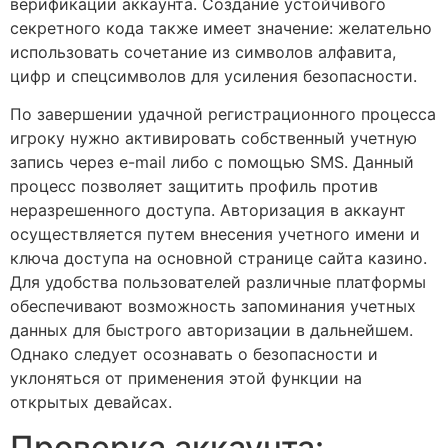
верификации аккаунта. Создание устойчивого
секретного кода также имеет значение: желательно
использовать сочетание из символов алфавита,
цифр и спецсимволов для усиления безопасности.
По завершении удачной регистрационного процесса
игроку нужно активировать собственный учетную
запись через e-mail либо с помощью SMS. Данный
процесс позволяет защитить профиль против
неразрешенного доступа. Авторизация в аккаунт
осуществляется путем внесения учетного имени и
ключа доступа на основной странице сайта казино.
Для удобства пользователей различные платформы
обеспечивают возможность запоминания учетных
данных для быстрого авторизации в дальнейшем.
Однако следует осознавать о безопасности и
уклоняться от применения этой функции на
открытых девайсах.
Проверка аккаунта: