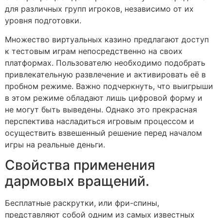
для различных групп игроков, независимо от их
уровня подготовки.
Множество виртуальных казино предлагают доступ
к тестовым играм непосредственно на своих
платформах. Пользователю необходимо подобрать
привлекательную развлечение и активировать её в
пробном режиме. Важно подчеркнуть, что выигрыши
в этом режиме обладают лишь цифровой форму и
не могут быть выведены. Однако это прекрасная
перспектива насладиться игровым процессом и
осуществить взвешенный решение перед началом
игры на реальные деньги.
Свойства применения
дармовых вращений.
Бесплатные раскрутки, или фри-спины,
представляют собой одним из самых известных