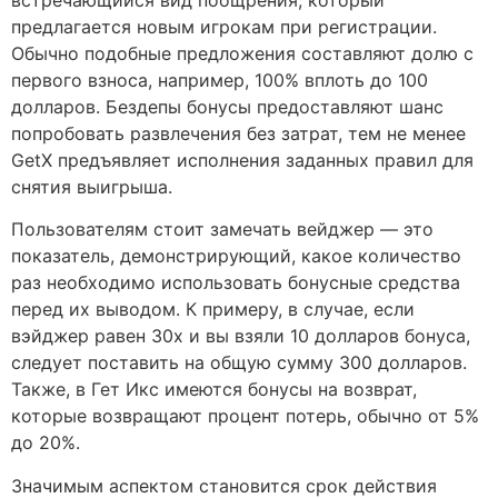
предлагается новым игрокам при регистрации.
Обычно подобные предложения составляют долю с
первого взноса, например, 100% вплоть до 100
долларов. Бездепы бонусы предоставляют шанс
попробовать развлечения без затрат, тем не менее
GetX предъявляет исполнения заданных правил для
снятия выигрыша.
Пользователям стоит замечать вейджер — это
показатель, демонстрирующий, какое количество
раз необходимо использовать бонусные средства
перед их выводом. К примеру, в случае, если
вэйджер равен 30x и вы взяли 10 долларов бонуса,
следует поставить на общую сумму 300 долларов.
Также, в Гет Икс имеются бонусы на возврат,
которые возвращают процент потерь, обычно от 5%
до 20%.
Значимым аспектом становится срок действия