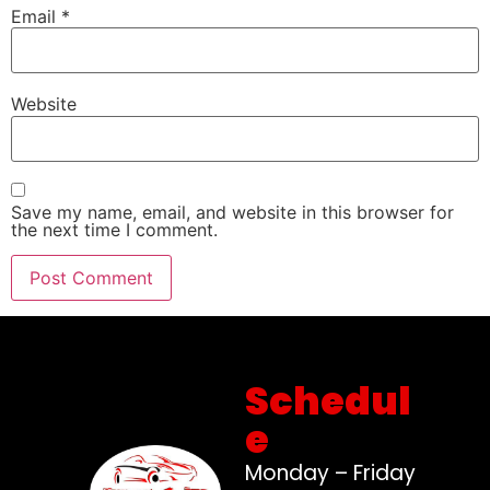
Email
*
Website
Save my name, email, and website in this browser for
the next time I comment.
Schedul
e
Monday – Friday