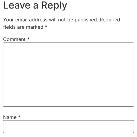
Leave a Reply
Your email address will not be published.
Required
fields are marked
*
Comment
*
Name
*