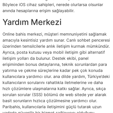
Böylece iOS cihaz sahipleri, nerede olurlarsa olsunlar
anında hesaplarına erişim sağlayabilir.
Yardım Merkezi
Online bahis merkezi, müşteri memnuniyetini sağlamak
amacıyla kesintisiz yardım sunar. Canlı sohbet penceresi
üzerinden temsilcilerle anlık iletişim kurmak mümkündür.
Ayrıca, posta kutusu veya mobil iletişim gibi alternatif
iletişim yolları da bulunur. Destek ekibi, panel
erişiminden bonus detaylarına, teknik sorunlardan para
yatırma ve çekme süreçlerine kadar pek çok konuda
kullanıcılara yardımcı olur. ana dilde yardım, Türkiye’deki
kullanıcıların sorularını rahatlıkla iletmelerine ve daha
hızlı çözümlere ulaşmalarına katkı sağlar. Ayrıca, sıkça
sorulan sorular (SSS) bölümü de web sitede yer alarak
basit sorunların hızlıca çözülmesine yardımcı olur.
Paribahis, kullanıcılarla iletişimini güçlü tutarak uzun
vadede güvenilir bir hizmet sağlayıcısı olduğunu