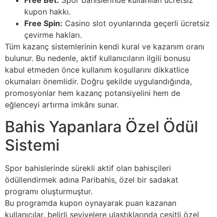
Free Bet:
Spor bahislerinde kullanılan ücretsiz
kupon hakkı.
Free Spin:
Casino slot oyunlarında geçerli ücretsiz
çevirme hakları.
Tüm kazanç sistemlerinin kendi kural ve kazanım oranı
bulunur. Bu nedenle, aktif kullanıcıların ilgili bonusu
kabul etmeden önce kullanım koşullarını dikkatlice
okumaları önemlidir. Doğru şekilde uygulandığında,
promosyonlar hem kazanç potansiyelini hem de
eğlenceyi artırma imkânı sunar.
Bahis Yapanlara Özel Ödül
Sistemi
Spor bahislerinde sürekli aktif olan bahisçileri
ödüllendirmek adına Paribahis, özel bir sadakat
programı oluşturmuştur.
Bu programda kupon oynayarak puan kazanan
kullanıcılar, belirli seviyelere ulaştıklarında çeşitli özel