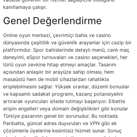
kanıtlamaya çalışır.
Genel Değerlendirme
Online oyun merkezi, çevrimiçi bahis ve casino
dünyasında çeşitlilik ve güvenlik arayanlar için cazip bir
platformdur. Spor bahislerinde detaylı menü, canlı maç
deneyimi, eSpor turnuvaları ve casino seçenekleri, her
türlü oyun zevkine hitap etmeyi amaçlar. Tasarım
açısından anlaşılır bir arayüze sahip olması, hem
masaüstü hem de mobil cihazlardan rahatlıkla
erişilebilmesini sağlar. Yüksek oranlar, düzenli bonuslar
ve kapsamlı sadakat programı, kazanç potansiyelini
artırarak oyuncuları sitede tutmayı başarıyor. Elbette
erişim engelleri veya domain değişiklikleri gibi konular
Türkiye pazarının genel bir sorunudur. Bu noktada
Paribahis, güncel adres duyuruları ve VPN gibi ek
çözümlerle üyelerine kesintisiz hizmet sunar. Sonuç