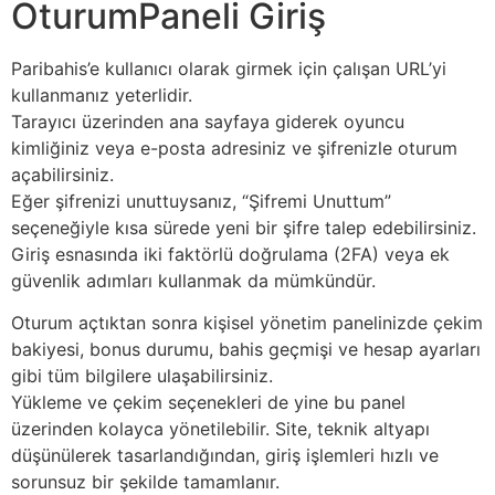
OturumPaneli Giriş
Paribahis’e kullanıcı olarak girmek için çalışan URL’yi
kullanmanız yeterlidir.
Tarayıcı üzerinden ana sayfaya giderek oyuncu
kimliğiniz veya e-posta adresiniz ve şifrenizle oturum
açabilirsiniz.
Eğer şifrenizi unuttuysanız, “Şifremi Unuttum”
seçeneğiyle kısa sürede yeni bir şifre talep edebilirsiniz.
Giriş esnasında iki faktörlü doğrulama (2FA) veya ek
güvenlik adımları kullanmak da mümkündür.
Oturum açtıktan sonra kişisel yönetim panelinizde çekim
bakiyesi, bonus durumu, bahis geçmişi ve hesap ayarları
gibi tüm bilgilere ulaşabilirsiniz.
Yükleme ve çekim seçenekleri de yine bu panel
üzerinden kolayca yönetilebilir. Site, teknik altyapı
düşünülerek tasarlandığından, giriş işlemleri hızlı ve
sorunsuz bir şekilde tamamlanır.