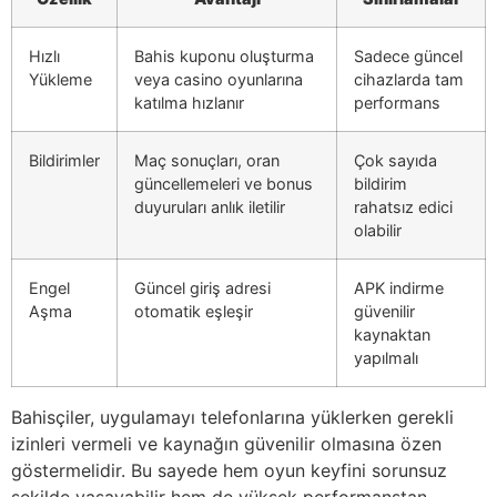
Hızlı
Bahis kuponu oluşturma
Sadece güncel
Yükleme
veya casino oyunlarına
cihazlarda tam
katılma hızlanır
performans
Bildirimler
Maç sonuçları, oran
Çok sayıda
güncellemeleri ve bonus
bildirim
duyuruları anlık iletilir
rahatsız edici
olabilir
Engel
Güncel giriş adresi
APK indirme
Aşma
otomatik eşleşir
güvenilir
kaynaktan
yapılmalı
Bahisçiler, uygulamayı telefonlarına yüklerken gerekli
izinleri vermeli ve kaynağın güvenilir olmasına özen
göstermelidir. Bu sayede hem oyun keyfini sorunsuz
şekilde yaşayabilir hem de yüksek performanstan