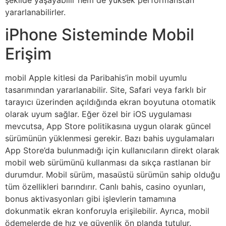
yararlanabilirler.
iPhone Sisteminde Mobil
Erişim
mobil Apple kitlesi da Paribahis’in mobil uyumlu
tasarımından yararlanabilir. Site, Safari veya farklı bir
tarayıcı üzerinden açıldığında ekran boyutuna otomatik
olarak uyum sağlar. Eğer özel bir iOS uygulaması
mevcutsa, App Store politikasına uygun olarak güncel
sürümünün yüklenmesi gerekir. Bazı bahis uygulamaları
App Store’da bulunmadığı için kullanıcıların direkt olarak
mobil web sürümünü kullanması da sıkça rastlanan bir
durumdur. Mobil sürüm, masaüstü sürümün sahip olduğu
tüm özellikleri barındırır. Canlı bahis, casino oyunları,
bonus aktivasyonları gibi işlevlerin tamamına
dokunmatik ekran konforuyla erişilebilir. Ayrıca, mobil
ödemelerde de hız ve güvenlik ön planda tutulur.