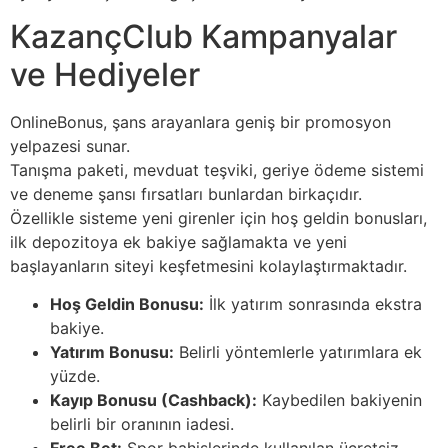
KazançClub Kampanyalar
ve Hediyeler
OnlineBonus, şans arayanlara geniş bir promosyon
yelpazesi sunar.
Tanışma paketi, mevduat teşviki, geriye ödeme sistemi
ve deneme şansı fırsatları bunlardan birkaçıdır.
Özellikle sisteme yeni girenler için hoş geldin bonusları,
ilk depozitoya ek bakiye sağlamakta ve yeni
başlayanların siteyi keşfetmesini kolaylaştırmaktadır.
Hoş Geldin Bonusu:
İlk yatırım sonrasında ekstra
bakiye.
Yatırım Bonusu:
Belirli yöntemlerle yatırımlara ek
yüzde.
Kayıp Bonusu (Cashback):
Kaybedilen bakiyenin
belirli bir oranının iadesi.