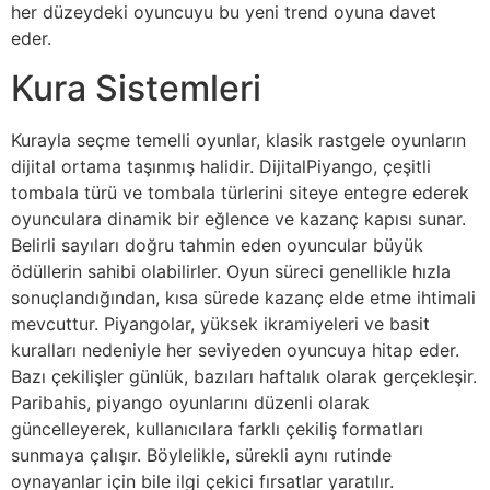
her düzeydeki oyuncuyu bu yeni trend oyuna davet
eder.
Kura Sistemleri
Kurayla seçme temelli oyunlar, klasik rastgele oyunların
dijital ortama taşınmış halidir. DijitalPiyango, çeşitli
tombala türü ve tombala türlerini siteye entegre ederek
oyunculara dinamik bir eğlence ve kazanç kapısı sunar.
Belirli sayıları doğru tahmin eden oyuncular büyük
ödüllerin sahibi olabilirler. Oyun süreci genellikle hızla
sonuçlandığından, kısa sürede kazanç elde etme ihtimali
mevcuttur. Piyangolar, yüksek ikramiyeleri ve basit
kuralları nedeniyle her seviyeden oyuncuya hitap eder.
Bazı çekilişler günlük, bazıları haftalık olarak gerçekleşir.
Paribahis, piyango oyunlarını düzenli olarak
güncelleyerek, kullanıcılara farklı çekiliş formatları
sunmaya çalışır. Böylelikle, sürekli aynı rutinde
oynayanlar için bile ilgi çekici fırsatlar yaratılır.