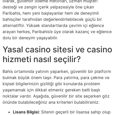
olarak, güvenilir ödeme metotları, uzman müşteri
desteği ve zengin içerik yelpazesiyle öne çıkan
Paribahis, hem yeni başlayanlar hem de deneyimli
bahisçiler tarafından değerlendirilebilecek güçlü bir
alternatiftir. Yüksek standartlarda çevrim içi eğlence
arayan herkes, Paribahis’e üye olarak kazanç ve eğlence
dolu bir deneyim yaşayabilir.
Yasal casino sitesi ve casino
hizmeti nasıl seçilir?
Bahis ortamında yatırım yaparken, güvenilir bir platform
bulmak büyük önem taşır. Para yatırma, para çekme ve
kişisel bilgilerinizin gizliliği gibi konularda problem
yaşamamak için dikkat etmeniz gereken belli başlı
noktalar vardır. Aşağıda, güvenilir bir site seçerken göz
önünde bulabileceğiniz ana kriterleri bulabilirsiniz:
Lisans Bilgisi:
Sitenin geçerli bir lisansa sahip olup