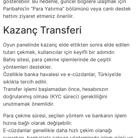
gösterebilir. Bu nedenle, güncel bilgilere ulaşmak için
Paribahis’in “Para Yatırma” bölümünü veya canlı destek
hattını ziyaret etmeniz önerilir.
Kazanç Transferi
Oyun panelinde kazanç elde ettikten sonra elde edilen
tutarı çekmek, kullanıcılar için keyifli bir adımdır.
Bahis sitesi, para çekme işlemlerinde de çeşitli
yöntemleri destekler.
Özellikle banka havalesi ve e-cüzdanlar, Türkiye’de
sıklıkla tercih edilir.
Transfer işlemi başlamadan önce, hesabınızın
doğrulanmış olması (KYC süreci) gerekliliğini
unutmamak önemlidir.
Para çekme süresi, seçilen yöntem ve bankanın işlem
hızına bağlı olarak değişebilir.
E-cüzdanlar genellikle daha hızlı çekim olanağı
sunarken, bankalarla çalışan yöntemlerde işlem günü ve