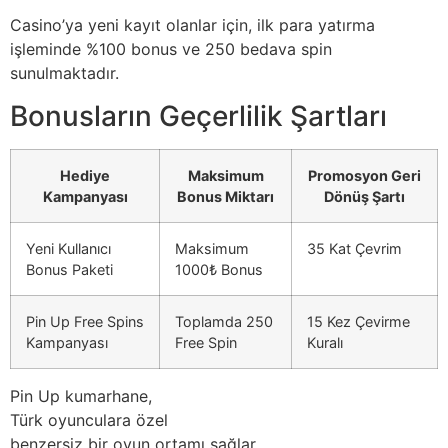
Casino’ya yeni kayıt olanlar için, ilk para yatırma
işleminde %100 bonus ve 250 bedava spin
sunulmaktadır.
Bonusların Geçerlilik Şartları
Hediye
Maksimum
Promosyon Geri
Kampanyası
Bonus Miktarı
Dönüş Şartı
Yeni Kullanıcı
Maksimum
35 Kat Çevrim
Bonus Paketi
1000₺ Bonus
Pin Up Free Spins
Toplamda 250
15 Kez Çevirme
Kampanyası
Free Spin
Kuralı
Pin Up kumarhane,
Türk oyunculara özel
benzersiz bir oyun ortamı sağlar.