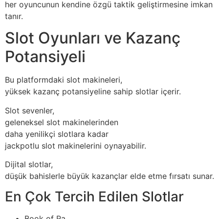
her oyuncunun kendine özgü taktik geliştirmesine imkan
tanır.
Slot Oyunları ve Kazanç
Potansiyeli
Bu platformdaki slot makineleri,
yüksek kazanç potansiyeline sahip slotlar içerir.
Slot sevenler,
geleneksel slot makinelerinden
daha yenilikçi slotlara kadar
jackpotlu slot makinelerini oynayabilir.
Dijital slotlar,
düşük bahislerle büyük kazançlar elde etme fırsatı sunar.
En Çok Tercih Edilen Slotlar
Book of Ra