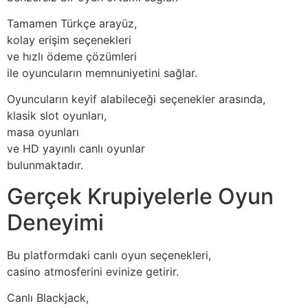
Tamamen Türkçe arayüz,
kolay erişim seçenekleri
ve hızlı ödeme çözümleri
ile oyuncuların memnuniyetini sağlar.
Oyuncuların keyif alabileceği seçenekler arasında,
klasik slot oyunları,
masa oyunları
ve HD yayınlı canlı oyunlar
bulunmaktadır.
Gerçek Krupiyelerle Oyun
Deneyimi
Bu platformdaki canlı oyun seçenekleri,
casino atmosferini evinize getirir.
Canlı Blackjack,