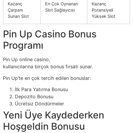
Kazanç
En Çok Oynanan
Kazanç
Çarpanı
Slot Sağlayıcısı
Potansiyeli
Sunan Slot
Yüksek Slot
Pin Up Casino Bonus
Programı
Pin Up online casino,
kullanıcılarına birçok bonus fırsatı sunar.
Pin Up’te en çok tercih edilen bonuslar:
İlk Para Yatırma Bonusu
Depozito Bonusu
Ücretsiz Döndürmeler
Yeni Üye Kaydederken
Hoşgeldin Bonusu