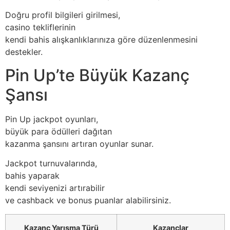
Doğru profil bilgileri girilmesi,
casino tekliflerinin
kendi bahis alışkanlıklarınıza göre düzenlenmesini
destekler.
Pin Up’te Büyük Kazanç
Şansı
Pin Up jackpot oyunları,
büyük para ödülleri dağıtan
kazanma şansını artıran oyunlar sunar.
Jackpot turnuvalarında,
bahis yaparak
kendi seviyenizi artırabilir
ve cashback ve bonus puanlar alabilirsiniz.
Kazanç Yarışma Türü
Kazançlar