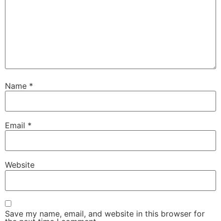
Name
*
Email
*
Website
Save my name, email, and website in this browser for