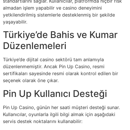
standartlarını sağlar. Kullanıcılar, platformda hiçbir risk
almadan işlem yapabilir ve casino deneyimini
yetkilendirilmiş sistemlerle desteklenmiş bir şekilde
yaşayabilir.
Türkiye’de Bahis ve Kumar
Düzenlemeleri
Türkiye’de dijital casino sektörü tam anlamıyla
düzenlenmemiştir. Ancak Pin Up Casino, resmi
sertifikaları sayesinde resmi olarak kontrol edilen bir
seçenek olarak öne çıkar.
Pin Up Kullanıcı Desteği
Pin Up Casino, günün her saati müşteri desteği sunar.
Kullanıcılar, oyunlarla ilgili bilgi almak için aşağıdaki
servis destek noktalarını kullanabilir: