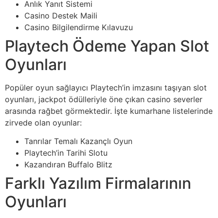
Anlık Yanıt Sistemi
Casino Destek Maili
Casino Bilgilendirme Kılavuzu
Playtech Ödeme Yapan Slot
Oyunları
Popüler oyun sağlayıcı Playtech’in imzasını taşıyan slot
oyunları, jackpot ödülleriyle öne çıkan casino severler
arasında rağbet görmektedir. İşte kumarhane listelerinde
zirvede olan oyunlar:
Tanrılar Temalı Kazançlı Oyun
Playtech’in Tarihi Slotu
Kazandıran Buffalo Blitz
Farklı Yazılım Firmalarının
Oyunları