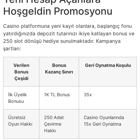
Hoşgeldin Promosyonu
Casino platformuna yeni kayıt olanlara, başlangıç fonu
yatırdığınızda depozit tutarınızı ikiye katlayan bonus ve
250 slot dönüşü hediye sunulmaktadır. Kampanya
şartları:
Verilen
Bonus
Geri Oynatma Koşulu
Bonus
Kazanç Sınırı
Çeşidi
İlk Üyelik
1K TL Bonus
35x
Bonusu
Ücretsiz
250 Adet
Casino Oyunlarında
Oyun Hakkı
Çevirme
15x Geri Oynatma
Hakkı