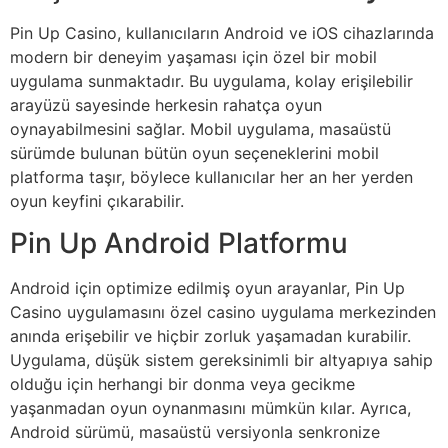
Pin Up Casino, kullanıcıların Android ve iOS cihazlarında
modern bir deneyim yaşaması için özel bir mobil
uygulama sunmaktadır. Bu uygulama, kolay erişilebilir
arayüzü sayesinde herkesin rahatça oyun
oynayabilmesini sağlar. Mobil uygulama, masaüstü
sürümde bulunan bütün oyun seçeneklerini mobil
platforma taşır, böylece kullanıcılar her an her yerden
oyun keyfini çıkarabilir.
Pin Up Android Platformu
Android için optimize edilmiş oyun arayanlar, Pin Up
Casino uygulamasını özel casino uygulama merkezinden
anında erişebilir ve hiçbir zorluk yaşamadan kurabilir.
Uygulama, düşük sistem gereksinimli bir altyapıya sahip
olduğu için herhangi bir donma veya gecikme
yaşanmadan oyun oynanmasını mümkün kılar. Ayrıca,
Android sürümü, masaüstü versiyonla senkronize