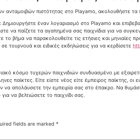
των ανταμοιβών πιστότητας στο Playamo, ακολουθήστε τα
:
Δημιουργήστε έναν λογαριασμό στο Playamo και επιβεβα
στε να παίζετε τα αγαπημένα σας παιχνίδια για να συγκ
ε το βήμα να παρακολουθείτε τις ετήσιες και μηνιαίες πρ
σε τουρνουά και ειδικές εκδηλώσεις για να κερδίσετε
ht
ιακό κόσμο τυχερών παιχνιδιών συνδυασμένο με εξαιρετι
ληνες παίκτες. Είτε είστε νέος είτε έμπειρος παίκτης, οι
 να απολάυσετε την εμπειρία σας στο έπακρο. Να θυμάστ
ια να βελτιώσετε το παιχνίδι σας.
uired fields are marked
*