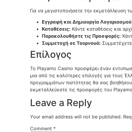
Για να μεγιστοποιήσετε την εκμετάλλευση 
Εγγραφή και Δημιουργία Λογαριασμού
Καταθέσεις:
Κάντε καταθέσεις και αρχί
Παρακολουθήστε τις Προσφορές:
Κάντ
Συμμετοχή σε Τουρνουά:
Συμμετέχετε 
Επίλογος
Το Playamo Casino προσφέρει έναν εντυπωσ
μια από τις καλύτερες επιλογές για τους Έλ
προγραμμάτων πιστότητας θα σας βοηθήσουν
εκμεταλλεύεστε τις προσφορές του Playamo γ
Leave a Reply
Your email address will not be published.
Req
Comment
*