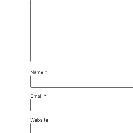
Name
*
Email
*
Website