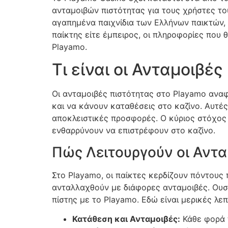
ανταμοιβών πιστότητας για τους χρήστες το
αγαπημένα παιχνίδια των Ελλήνων παικτών, 
παίκτης είτε έμπειρος, οι πληροφορίες που
Playamo.
Τι είναι οι Ανταμοιβέ
Οι ανταμοιβές πιστότητας στο Playamo ανα
και να κάνουν καταθέσεις στο καζίνο. Αυτέ
αποκλειστικές προσφορές. Ο κύριος στόχος 
ενθαρρύνουν να επιστρέφουν στο καζίνο.
Πώς Λειτουργούν οι Αντα
Στο Playamo, οι παίκτες κερδίζουν πόντους
ανταλλαχθούν με διάφορες ανταμοιβές. Ουσι
πίστης με το Playamo. Εδώ είναι μερικές λεπ
Κατάθεση και Ανταμοιβές:
Κάθε φορά π