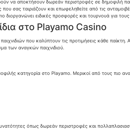
ούν να αποκτήσουν δωρεάν περιστροφές σε δημοφιλή παι
 που σας ταιριάζουν και επωφεληθείτε από τις ανταμοιβέ
mo διοργανώνει ειδικές προσφορές και τουρνουά για τους 
δια στο Playamo Casino
 παιχνιδιών που καλύπτουν τις προτιμήσεις κάθε παίκτη.
σμα των αναγκών παιχνιδιού.
μοφιλής κατηγορία στο Playamo. Μερικοί από τους πιο α
δυνατότητες όπως δωρεάν περιστροφές και πολλαπλασιασ