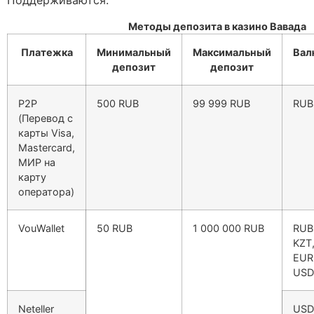
Поддерживаются:
Методы депозита в казино Вавада
Платежка
Минимальный
Максимальный
Вал
депозит
депозит
P2P
500 RUB
99 999 RUB
RUB
(Перевод с
карты Visa,
Mastercard,
МИР на
карту
оператора)
VouWallet
50 RUB
1 000 000 RUB
RUB
KZT
EUR
USD
Neteller
USD