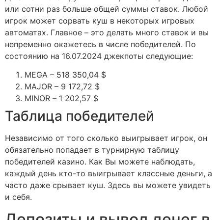
или сотни раз больше общей суммы ставок. Любой
игрок может сорвать куш в некоторых игровых
автоматах. Главное – это делать много ставок и вы
непременно окажетесь в числе победителей. По
состоянию на 16.07.2024 джекпоты следующие:
MEGA – 518 350,04 $
MAJOR – 9 172,72 $
MINOR – 1 202,57 $
Таблица победителей
Независимо от того сколько выигрывает игрок, он
обязательно попадает в турнирную таблицу
победителей казино. Как Вы можете наблюдать,
каждый день кто-то выигрывает классные деньги, а
часто даже срывает куш. Здесь вы можете увидеть
и себя.
Депозиты и вывод денег в