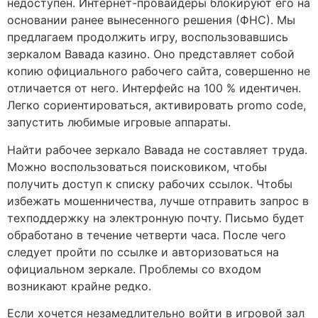
недоступен. Интернет-провайдеры блокируют его на
основании ранее вынесенного решения (ФНС). Мы
предлагаем продолжить игру, воспользовавшись
зеркалом Вавада казино. Оно представляет собой
копию официального рабочего сайта, совершенно не
отличается от него. Интерфейс на 100 % идентичен.
Легко сориентироваться, активировать promo code,
запустить любимые игровые аппараты.
Найти рабочее зеркало Вавада не составляет труда.
Можно воспользоваться поисковиком, чтобы
получить доступ к списку рабочих ссылок. Чтобы
избежать мошенничества, лучше отправить запрос в
техподдержку на электронную почту. Письмо будет
обработано в течение четверти часа. После чего
следует пройти по ссылке и авторизоваться на
официальном зеркале. Проблемы со входом
возникают крайне редко.
Если хочется незамедлительно войти в игровой зал