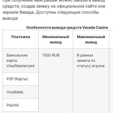
средств, создав заявку на официальном сайте или
зеркале Вавада. Доступны следующие способы
вывода:
Особенности вывода средств Vavada Casino
Платежка
Минимальный
Максимальный
вывод
вывод
Банковские
1000 RUB
В рамках
карты
лимита по
Visa/Mastercard
статусу игрока
P2P (Карты)
VouWallet
Piastrix