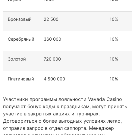
Бронзовый
22 500
10%
Серебряный
360 000
10%
Золотой
720 000
10%
Платиновый
4 500 000
10%
Участники программы лояльности Vavada Casino
получают бонус коды к праздникам, могут принять
участие в закрытых акциях и турнирах.
Договориться о более выгодных условиях легко,
отправив запрос в отдел саппорта. Менеджер