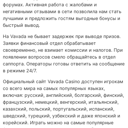
форумах. Активная работа с жалобами и
негативными отзывами в сети позволила нам стать
лучшими и предложить гостям выгодные бонусы и
быстрый вывод.
На Vavada не бывает задержек при выводе призов.
Заявки финансовый отдел обрабатывает
своевременно, не взимает комиссии и налогов. При
появлении вопросов смело обращайтесь в отдел
саппорта. Операторы готовы ответить на сообщение
в режиме 24/7.
Официальный сайт Vavada Casino доступен игрокам
со всего мира на самых популярных языках,
включая: русский, английский, болгарский, финский,
французский, немецкий, венгерский, итальянский,
казахский, польский, португальский, испанский,
шведский, турецкий, узбекский и даже японский и
корейский. Играть можно на самые популярные