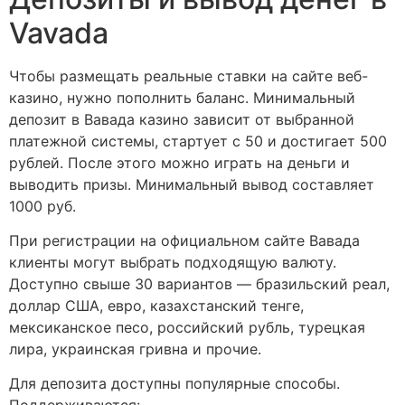
Vavada
Чтобы размещать реальные ставки на сайте веб-
казино, нужно пополнить баланс. Минимальный
депозит в Вавада казино зависит от выбранной
платежной системы, стартует с 50 и достигает 500
рублей. После этого можно играть на деньги и
выводить призы. Минимальный вывод составляет
1000 руб.
При регистрации на официальном сайте Вавада
клиенты могут выбрать подходящую валюту.
Доступно свыше 30 вариантов — бразильский реал,
доллар США, евро, казахстанский тенге,
мексиканское песо, российский рубль, турецкая
лира, украинская гривна и прочие.
Для депозита доступны популярные способы.