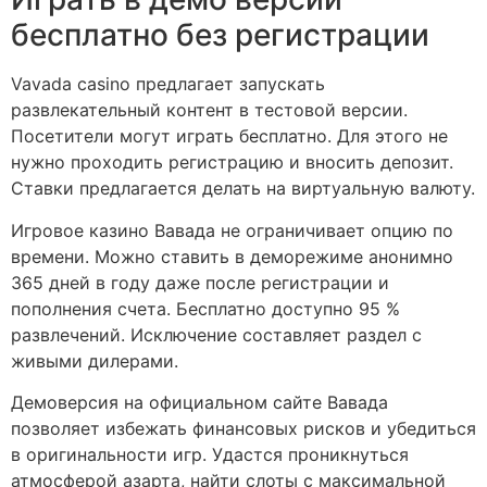
бесплатно без регистрации
Vavada casino предлагает запускать
развлекательный контент в тестовой версии.
Посетители могут играть бесплатно. Для этого не
нужно проходить регистрацию и вносить депозит.
Ставки предлагается делать на виртуальную валюту.
Игровое казино Вавада не ограничивает опцию по
времени. Можно ставить в деморежиме анонимно
365 дней в году даже после регистрации и
пополнения счета. Бесплатно доступно 95 %
развлечений. Исключение составляет раздел с
живыми дилерами.
Демоверсия на официальном сайте Вавада
позволяет избежать финансовых рисков и убедиться
в оригинальности игр. Удастся проникнуться
атмосферой азарта, найти слоты с максимальной