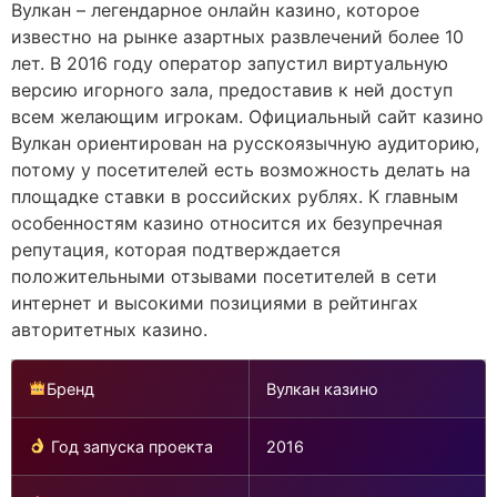
Вулкан – легендарное онлайн казино, которое
известно на рынке азартных развлечений более 10
лет. В 2016 году оператор запустил виртуальную
версию игорного зала, предоставив к ней доступ
всем желающим игрокам. Официальный сайт казино
Вулкан ориентирован на русскоязычную аудиторию,
потому у посетителей есть возможность делать на
площадке ставки в российских рублях. К главным
особенностям казино относится их безупречная
репутация, которая подтверждается
положительными отзывами посетителей в сети
интернет и высокими позициями в рейтингах
авторитетных казино.
Бренд
Вулкан казино
Год запуска проекта
2016