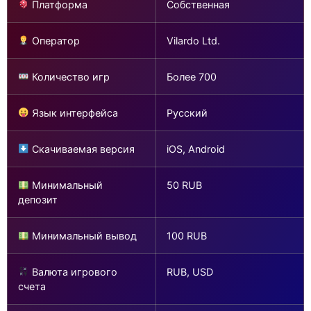
Платформа
Собственная
Оператор
Vilardo Ltd.
Количество игр
Более 700
Язык интерфейса
Русский
Скачиваемая версия
iOS, Android
Минимальный
50 RUB
депозит
Минимальный вывод
100 RUB
Валюта игрового
RUB, USD
счета