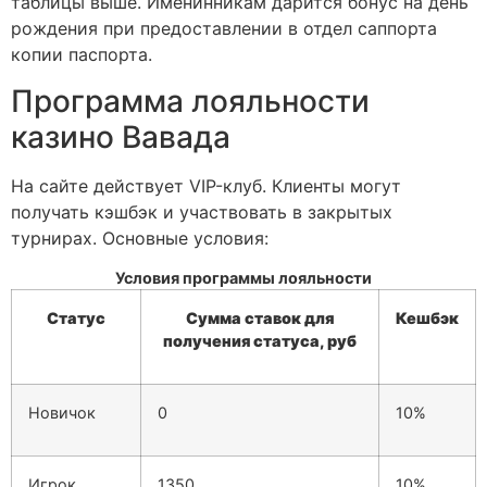
таблицы выше. Именинникам дарится бонус на день
рождения при предоставлении в отдел саппорта
копии паспорта.
Программа лояльности
казино Вавада
На сайте действует VIP-клуб. Клиенты могут
получать кэшбэк и участвовать в закрытых
турнирах. Основные условия:
Условия программы лояльности
Статус
Сумма ставок для
Кешбэк
получения статуса, руб
Новичок
0
10%
Игрок
1350
10%