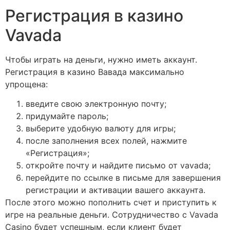
Регистрация в казино
Vavada
Чтобы играть на деньги, нужно иметь аккаунт.
Регистрация в казино Вавада максимально
упрощена:
введите свою электронную почту;
придумайте пароль;
выберите удобную валюту для игры;
после заполнения всех полей, нажмите
«Регистрация»;
откройте почту и найдите письмо от vavada;
перейдите по ссылке в письме для завершения
регистрации и активации вашего аккаунта.
После этого можно пополнить счет и приступить к
игре на реальные деньги. Сотрудничество с Vavada
Casino будет успешным, если клиент будет