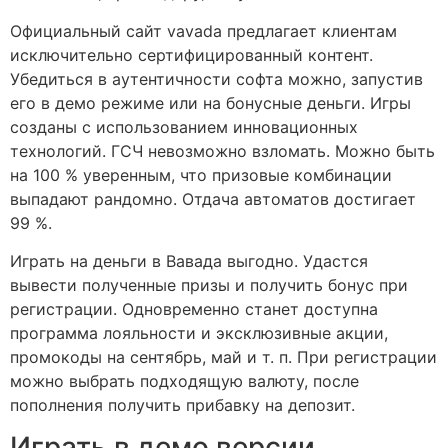
Официальный сайт vavada предлагает клиентам
исключительно сертифицированный контент.
Убедиться в аутентичности софта можно, запустив
его в демо режиме или на бонусные деньги. Игры
созданы с использованием инновационных
технологий. ГСЧ невозможно взломать. Можно быть
на 100 % уверенным, что призовые комбинации
выпадают рандомно. Отдача автоматов достигает
99 %.
Играть на деньги в Вавада выгодно. Удастся
вывести полученные призы и получить бонус при
регистрации. Одновременно станет доступна
программа лояльности и эксклюзивные акции,
промокоды на сентябрь, май и т. п. При регистрации
можно выбрать подходящую валюту, после
пополнения получить прибавку на депозит.
Играть в демо версии