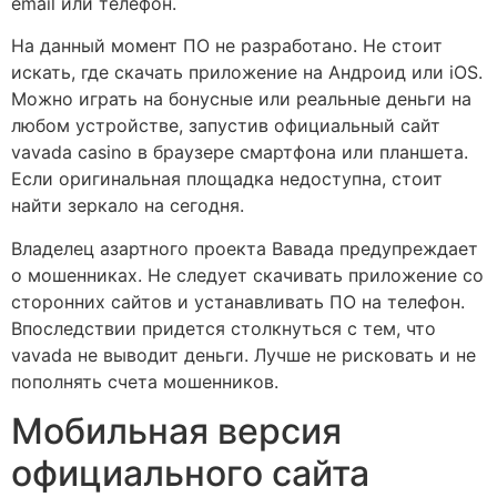
email или телефон.
На данный момент ПО не разработано. Не стоит
искать, где скачать приложение на Андроид или iOS.
Можно играть на бонусные или реальные деньги на
любом устройстве, запустив официальный сайт
vavada casino в браузере смартфона или планшета.
Если оригинальная площадка недоступна, стоит
найти зеркало на сегодня.
Владелец азартного проекта Вавада предупреждает
о мошенниках. Не следует скачивать приложение со
сторонних сайтов и устанавливать ПО на телефон.
Впоследствии придется столкнуться с тем, что
vavada не выводит деньги. Лучше не рисковать и не
пополнять счета мошенников.
Мобильная версия
официального сайта