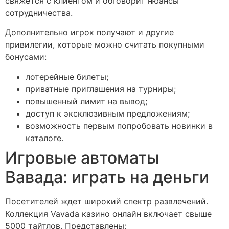
свяжется с клиентом и обговорит нюансы
сотрудничества.
Дополнительно игрок получают и другие
привилегии, которые можно считать покупными
бонусами:
лотерейные билеты;
приватные приглашения на турниры;
повышенный лимит на вывод;
доступ к эксклюзивным предложениям;
возможность первым попробовать новинки в
каталоге.
Игровые автоматы
Вавада: играть на деньги
Посетителей ждет широкий спектр развлечений.
Коллекция Vavada казино онлайн включает свыше
5000 тайтлов. Представлены: