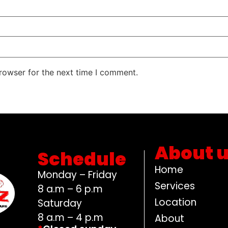
rowser for the next time I comment.
About 
Schedule
Home
Monday – Friday
Services
8 a.m – 6 p.m
Location
Saturday
8 a.m – 4 p.m
About