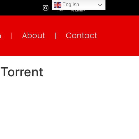
English
n
About
Contact
Torrent